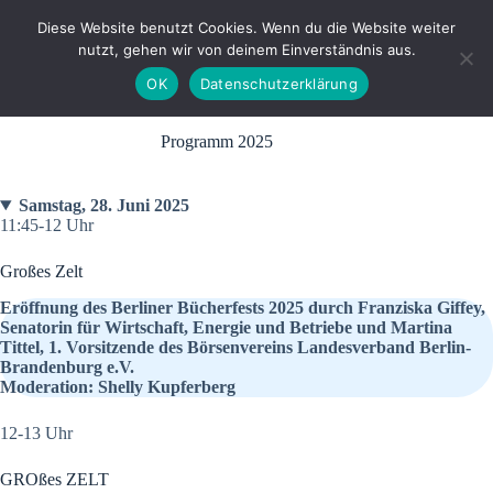
Zum
Inhalt
Diese Website benutzt Cookies. Wenn du die Website weiter
springen
nutzt, gehen wir von deinem Einverständnis aus.
OK
Datenschutzerklärung
Programm 2025
Samstag, 28. Juni 2025
11:45-12 Uhr
Großes Zelt
Eröffnung des Berliner Bücherfests 2025 durch Franziska Giffey,
Senatorin für Wirtschaft, Energie und Betriebe und Martina
Tittel, 1. Vorsitzende des Börsenvereins Landesverband Berlin-
Brandenburg e.V.
Moderation: Shelly Kupferberg
12-13 Uhr
GROßes ZELT