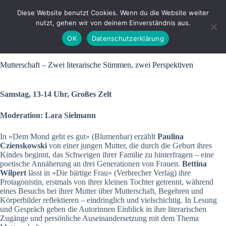
Zum
Inhalt
Diese Website benutzt Cookies. Wenn du die Website weiter
springen
nutzt, gehen wir von deinem Einverständnis aus.
OK
Datenschutzerklärung
Mutterschaft – Zwei literarische Stimmen, zwei Perspektiven
Samstag, 13-14 Uhr, Großes Zelt
Moderation: Lara Sielmann
In »Dem Mond geht es gut« (Blumenbar) erzählt
Paulina
Czienskowski
von einer jungen Mutter, die durch die Geburt ihres
Kindes beginnt, das Schweigen ihrer Familie zu hinterfragen – eine
poetische Annäherung an drei Generationen von Frauen.
Bettina
Wilpert
lässt in »Die bärtige Frau« (Verbrecher Verlag) ihre
Protagonistin, erstmals von ihrer kleinen Tochter getrennt, während
eines Besuchs bei ihrer Mutter über Mutterschaft, Begehren und
Körperbilder reflektieren – eindringlich und vielschichtig. In Lesung
und Gespräch geben die Autorinnen Einblick in ihre literarischen
Zugänge und persönliche Auseinandersetzung mit dem Thema