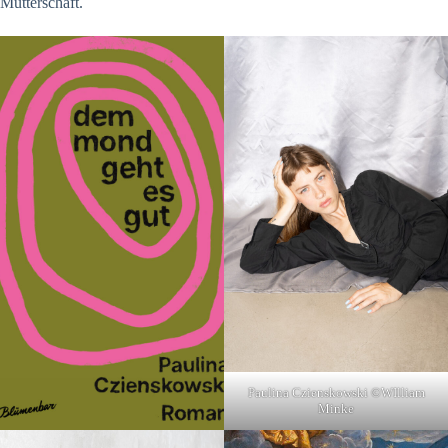
Mutterschaft.
Paulina Czienskowski ©WIlliam
Minke