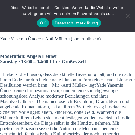
Zum
Inhalt
Diese Website benutzt Cookies. Wenn du die Website weiter
springen
nutzt, gehen wir von deinem Einverständnis aus.
OK
Datenschutzerklärung
Yade Yasemin Önder: »Anti Müller« (park x ullstein)
Moderation: Angela Lehner
Samstag · 13:00 – 14:00 Uhr · Großes Zelt
»Liebe ist die Illusion, dass die aktuelle Beziehung hält, und die nach
ihrem Ende nur durch eine neue Illusion in Form einer neuen Liebe zur
Desillusion werden kann.« Mit »Anti-Müller« legt Yade Yasemin
Önder keinen Liebesroman vor, sondern eine sprachgewaltige,
schonungslose Analyse moderner Beziehungen und ihrer
Machtverhältnisse. Die namenlose Ich-Erzählerin, Dramatikerin und
angehende Romanautorin, hat an ihrem 36. Geburtstag ihr eigenes
Scheitern vor Augen: allein, kinderlos, ohne Geld. Während die
Männer in ihrem Leben sich nicht festlegen wollen, wächst in ihr die
Entschlossenheit, die Dinge selbst in die Hand zu nehmen. Mit
poetischer Präzision seziert die Autorin die Mechanismen eines
vermeintlich feministischen Kulturbetriebs, der noch immer den