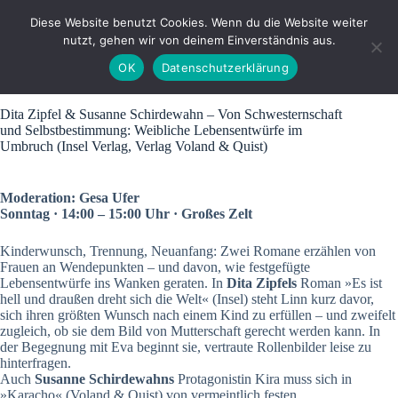
Zum
Inhalt
Diese Website benutzt Cookies. Wenn du die Website weiter
springen
nutzt, gehen wir von deinem Einverständnis aus.
OK
Datenschutzerklärung
Dita Zipfel & Susanne Schirdewahn – Von Schwesternschaft
und Selbstbestimmung: Weibliche Lebensentwürfe im
Umbruch (Insel Verlag, Verlag Voland & Quist)
Moderation: Gesa Ufer
Sonntag · 14:00 – 15:00 Uhr · Großes Zelt
Kinderwunsch, Trennung, Neuanfang: Zwei Romane erzählen von
Frauen an Wendepunkten – und davon, wie festgefügte
Lebensentwürfe ins Wanken geraten. In
Dita Zipfels
Roman »Es ist
hell und draußen dreht sich die Welt« (Insel) steht Linn kurz davor,
sich ihren größten Wunsch nach einem Kind zu erfüllen – und zweifelt
zugleich, ob sie dem Bild von Mutterschaft gerecht werden kann. In
der Begegnung mit Eva beginnt sie, vertraute Rollenbilder leise zu
hinterfragen.
Auch
Susanne Schirdewahns
Protagonistin Kira muss sich in
»Karacho« (Voland & Quist) von vermeintlich festen