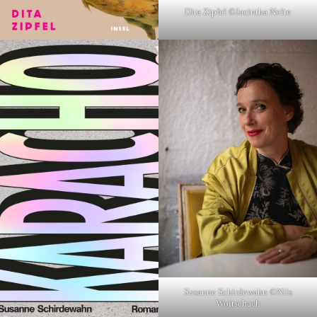
Dita Zipfel ©Jacintha Nolte
Susanne Schirdewahn ©Nils
Woitschach