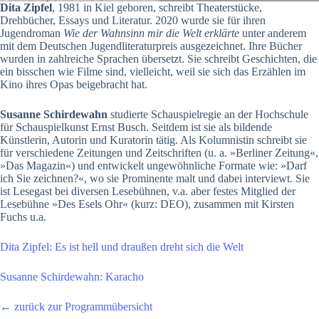
Dita Zipfel
, 1981 in Kiel geboren, schreibt Theaterstücke,
Drehbücher, Essays und Literatur. 2020 wurde sie für ihren
Jugendroman
Wie der Wahnsinn mir die Welt erklärte
unter anderem
mit dem Deutschen Jugendliteraturpreis ausgezeichnet. Ihre Bücher
wurden in zahlreiche Sprachen übersetzt. Sie schreibt Geschichten, die
ein bisschen wie Filme sind, vielleicht, weil sie sich das Erzählen im
Kino ihres Opas beigebracht hat.
Susanne Schirdewahn
studierte Schauspielregie an der Hochschule
für Schauspielkunst Ernst Busch. Seitdem ist sie als bildende
Künstlerin, Autorin und Kuratorin tätig. Als Kolumnistin schreibt sie
für verschiedene Zeitungen und Zeitschriften (u. a. »Berliner Zeitung«,
»Das Magazin«) und entwickelt ungewöhnliche Formate wie: »Darf
ich Sie zeichnen?«, wo sie Prominente malt und dabei interviewt. Sie
ist Lesegast bei diversen Lesebühnen, v.a. aber festes Mitglied der
Lesebühne »Des Esels Ohr« (kurz: DEO), zusammen mit Kirsten
Fuchs u.a.
Dita Zipfel: Es ist hell und draußen dreht sich die Welt
Susanne Schirdewahn: Karacho
← zurück zur Programmübersicht