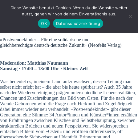
Zum
Inhalt
Diese Website benutzt Cookies. Wenn du die Website weiter
springen
nutzt, gehen wir von deinem Einverständnis aus.
OK
Datenschutzerklärung
»Postwendekinder – Für eine solidarische und
gleichberechtigte deutsch-deutsche Zukunft« (Neofelis Verlag)
Moderation: Matthias Naumann
Samstag · 17:00 – 18:00 Uhr · Kleines Zelt
Was bedeutet es, in einem Land aufzuwachsen, dessen Teilung man
selbst nicht erlebt hat – die aber bis heute spürbar ist? Auch 35 Jahre
nach der Wiedervereinigung prägen unterschiedliche Lebensrealitäten,
Chancen und Zuschreibungen das Bild vom Osten. Für die nach der
Wende Geborenen wird die Frage nach Herkunft und Zugehörigkeit
dabei immer wieder neu verhandelt. »Postwendekinder« gibt dieser
Generation eine Stimme: 34 Autor*innen und Künstler*innen erzählen
von Erfahrungen zwischen Klischee und Selbstbehauptung, zwischen
strukturellen Brüchen und neuen Perspektiven. Sie widersprechen
einfachen Bildern vom »Osten« und eröffnen differenzierte, oft
überraschende Sichtweisen auf Identität, Erinnerung und