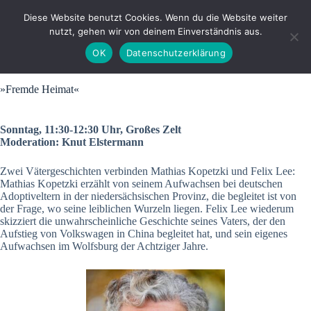
Zum
Inhalt
Diese Website benutzt Cookies. Wenn du die Website weiter
springen
nutzt, gehen wir von deinem Einverständnis aus.
OK
Datenschutzerklärung
»Fremde Heimat«
Sonntag, 11:30-12:30 Uhr, Großes Zelt
Moderation: Knut Elstermann
Zwei Vätergeschichten verbinden Mathias Kopetzki und Felix Lee:
Mathias Kopetzki erzählt von seinem Aufwachsen bei deutschen
Adoptiveltern in der niedersächsischen Provinz, die begleitet ist von
der Frage, wo seine leiblichen Wurzeln liegen. Felix Lee wiederum
skizziert die unwahrscheinliche Geschichte seines Vaters, der den
Aufstieg von Volkswagen in China begleitet hat, und sein eigenes
Aufwachsen im Wolfsburg der Achtziger Jahre.