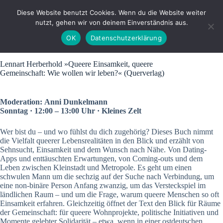
Zum
Inhalt
Diese Website benutzt Cookies. Wenn du die Website weiter
springen
nutzt, gehen wir von deinem Einverständnis aus.
OK
Datenschutzerklärung
Lennart Herberhold »Queere Einsamkeit, queere
Gemeinschaft: Wie wollen wir leben?« (Querverlag)
Moderation: Anni Dunkelmann
Sonntag · 12:00 – 13:00 Uhr · Kleines Zelt
Wer bist du – und wo fühlst du dich zugehörig? Dieses Buch nimmt
die Vielfalt queerer Lebensrealitäten in den Blick und erzählt von
Sehnsucht, Einsamkeit und dem Wunsch nach Nähe. Von Dating-
Apps und enttäuschten Erwartungen, von Coming-outs und dem
Leben zwischen Kleinstadt und Metropole. Es geht um einen
schwulen Mann um die sechzig auf der Suche nach Verbindung, um
eine non-binäre Person Anfang zwanzig, um das Versteckspiel im
ländlichen Raum – und um die Frage, warum queere Menschen so oft
Einsamkeit erfahren. Gleichzeitig öffnet der Text den Blick für Räume
der Gemeinschaft: für queere Wohnprojekte, politische Initiativen und
Momente gelebter Solidarität – etwa, wenn in einer ostdeutschen