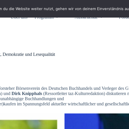
 du die Website weiter nutzt, gehen wir von deinem Einverständnis au
Über uns
Programm
Ausstellende
Förde
t, Demokratie und Lesequalität
orsteher Börsenverein des Deutschen Buchhandels und Verleger des G
in) und
Dirk Knipphals
(Ressortleiter taz-Kulturredaktion) diskutieren 
 für unabhängige Buchhandlungen und
kaufen im Spannungsfeld aktueller wirtschaftlicher und gesellschaftl