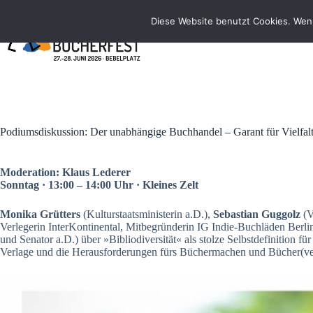
Zum
Inhalt
Diese Website benutzt Cookies. Wenn
springen
Podiumsdiskussion: Der unabhängige Buchhandel – Garant für Vielfal
Moderation: Klaus Lederer
Sonntag · 13:00 – 14:00 Uhr · Kleines Zelt
Monika Grütters
(Kulturstaatsministerin a.D.),
Sebastian Guggolz
(V
Verlegerin InterKontinental, Mitbegründerin IG Indie-Buchläden Berl
und Senator a.D.) über »Bibliodiversität« als stolze Selbstdefinition
Verlage und die Herausforderungen fürs Büchermachen und Bücher(ver)