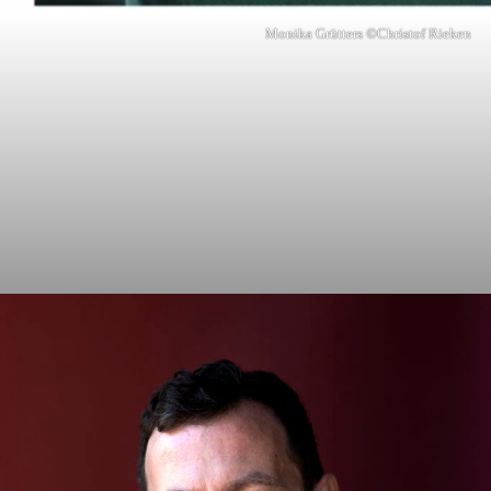
Monika Grütters ©Christof Rieken