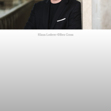
Klaus Lederer ©Ben Gross