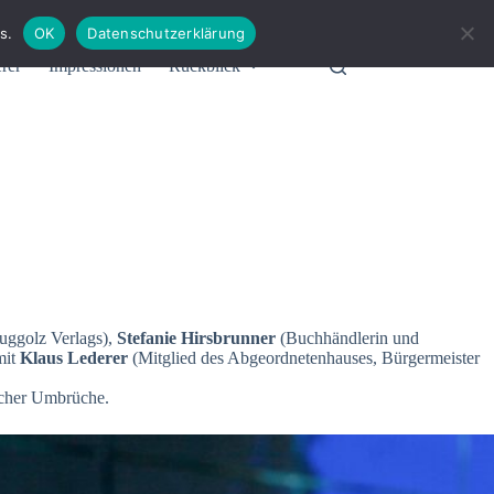
s.
OK
Datenschutzerklärung
rer
Impressionen
Rückblick
uggolz Verlags),
Stefanie Hirsbrunner
(Buchhändlerin und
mit
Klaus Lederer
(Mitglied des Abgeordnetenhauses, Bürgermeister
icher Umbrüche.