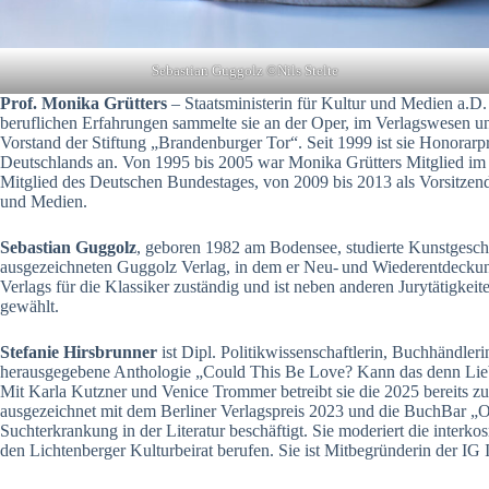
Sebastian Guggolz ©Nils Stelte
Prof. Monika Grütters
– Staatsministerin für Kultur und Medien a.D
beruflichen Erfahrungen sammelte sie an der Oper, im Verlagswesen 
Vorstand der Stiftung „Brandenburger Tor“. Seit 1999 ist sie Honora
Deutschlands an. Von 1995 bis 2005 war Monika Grütters Mitglied im 
Mitglied des Deutschen Bundestages, von 2009 bis 2013 als Vorsitzend
und Medien.
Sebastian Guggolz
, geboren 1982 am Bodensee, studierte Kunstgeschi
ausgezeichneten Guggolz Verlag, in dem er Neu- und Wiederentdeckunge
Verlags für die Klassiker zuständig und ist neben anderen Jurytätigk
gewählt.
Stefanie Hirsbrunner
ist Dipl. Politikwissenschaftlerin, Buchhändler
herausgegebene Anthologie „Could This Be Love? Kann das denn Liebe 
Mit Karla Kutzner und Venice Trommer betreibt sie die 2025 bereits 
ausgezeichnet mit dem Berliner Verlagspreis 2023 und die BuchBar „On
Suchterkrankung in der Literatur beschäftigt. Sie moderiert die inter
den Lichtenberger Kulturbeirat berufen. Sie ist Mitbegründerin der I