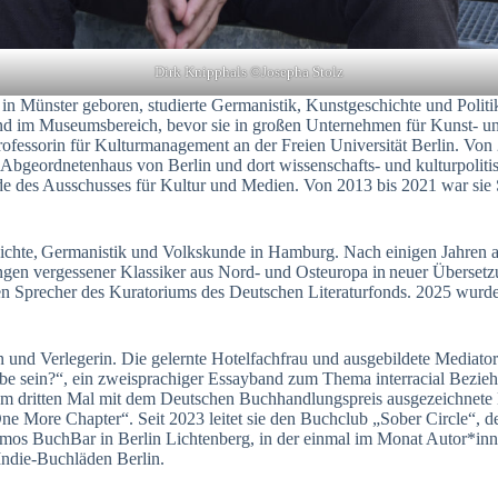
Dirk Knipphals ©Josepha Stolz
. in Münster geboren, studierte Germanistik, Kunstgeschichte und Polit
und im Museumsbereich, bevor sie in großen Unternehmen für Kunst- u
rprofessorin für Kulturmanagement an der Freien Universität Berlin. 
Abgeordnetenhaus von Berlin und dort wissenschafts- und kulturpolit
e des Ausschusses für Kultur und Medien. Von 2013 bis 2021 war sie S
chte, Germanistik und Volkskunde in Hamburg. Nach einigen Jahren als
n vergessener Klassiker aus Nord- und Osteuropa in neuer Übersetzung
eiten Sprecher des Kuratoriums des Deutschen Literaturfonds. 2025 wu
in und Verlegerin. Die gelernte Hotelfachfrau und ausgebildete Mediator
sein?“, ein zweisprachiger Essayband zum Thema interracial Beziehung
zum dritten Mal mit dem Deutschen Buchhandlungspreis ausgezeichnete
e More Chapter“. Seit 2023 leitet sie den Buchclub „Sober Circle“, d
kosmos BuchBar in Berlin Lichtenberg, in der einmal im Monat Autor*in
G Indie-Buchläden Berlin.