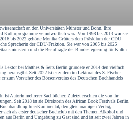
ikwissenschaft an den Universitäten Münster und Bonn. Ihre
nd Kulturprogramme verantwortlich war. Von 1998 bis 2013 war sie
Von 2016 bis 2022 gehörte Monika Grütters dem Präsidium der CDU
ische Sprecherin der CDU-Fraktion. Sie war von 2005 bis 2025
taatsministerin und die Beauftragte der Bundesregierung für Kultur
 Lektor bei Matthes & Seitz Berlin gründete er 2014 den vielfach
 herausgibt. Seit 2022 ist er zudem im Lektorat des S. Fischer
rde er zum Vorsteher des Börsenvereins des Deutschen Buchhandels
in ist Autorin mehrerer Sachbücher. Zuletzt erschien die von ihr
en. Seit 2018 ist sie Direktorin des African Book Festivals Berlin.
 Buchhandlung InterKontinental, den gleichnamigen Verlag,
er sich als erster deutscher Buchclub mit den Themen Alkohol und
nen aus Berlin und Umgebung zu Gast sind und ist seit zwei Jahren in