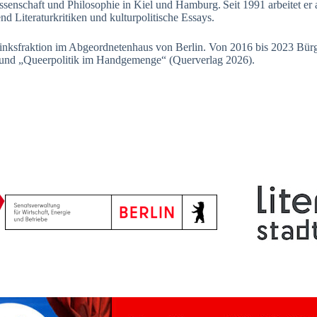
senschaft und Philosophie in Kiel und Hamburg. Seit 1991 arbeitet er a
gend Literaturkritiken und kulturpolitische Essays.
r Linksfraktion im Abgeordnetenhaus von Berlin. Von 2016 bis 2023 Bür
4) und „Queerpolitik im Handgemenge“ (Querverlag 2026).