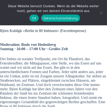
Zum
Inhalt
Diese Website benutzt Cookies. Wenn du die Website weiter
springen
nutzt, gehen wir von deinem Einverständnis aus.
OK
Datenschutzerklärung
Björn Kuhligk »Berlin in 80 Imbissen« (Favoritenpresse)
Moderation: Bodo von Hodenberg
Sonntag · 16:00 – 17:00 Uhr · Großes Zelt
Der Imbiss ist sozialer Treffpunkt, ein Ort für Plauderei, das
Feierabendbier, die Mittagspause, eine Stelle, wo das Essen auf uns
wartet und wir nicht auf das Essen. Ihn gibt es in den
unterschiedlichsten Formen und Farben. Jeder sieht anders aus, jeder
ist ein Unikat, jeder ist ein Zeugnis unserer Alltagskultur. Sie stehen an
Straßenecken, auf Plätzen, eingeklemmt zwischen Häusern, am
Waldrand, im Zentrum. Und doch verschwinden diese Orte immer
mehr. Björn Kuhligk hat über den Zeitraum eines Jahres von den
Rändern der Stadt bis ins Zentrum die schönsten freistehenden
Imbisse, die einen festen Standort haben, fotografiert. Und somit ein
eigensinniges Gesamtbild des gegenwärtigen Berlins geschaffen. Eine
Reise in 80 Imbissen durch die Stadt.