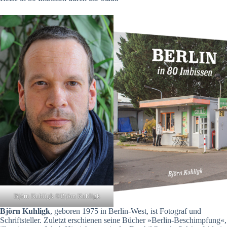
Björn Kuhligk ©Björn Kuhligk
Björn Kuhligk
, geboren 1975 in Berlin-West, ist Fotograf und
Schriftsteller. Zuletzt erschienen seine Bücher »Berlin-Beschimpfung«,